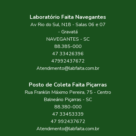
Laboratório Faita Navegantes
Av Rio do Sul, N18 - Salas 06 e 07
- Gravatá
NAVEGANTES
-
SC
88.385-000
47 33426396
47992437672
Atendimento@labfaita.com.br
Posto de Coleta Faita Piçarras
Rua Franklin Máximo Pereira
, 75
- Centro
Balneário Piçarras
-
SC
88.380-000
47 33453339
47 992437672
Atendimento@labfaita.com.br