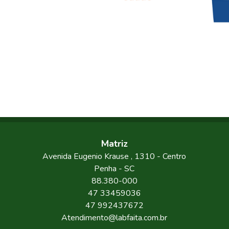
Matriz
Avenida Eugenio Krause
, 1310
- Centro
Penha
-
SC
88.380-000
47 33459036
47 992437672
Atendimento@labfaita.com.br